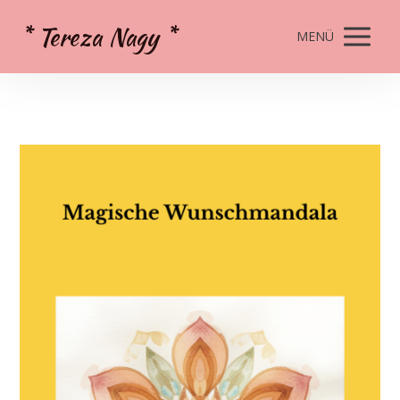
* Tereza Nagy *
MENÜ