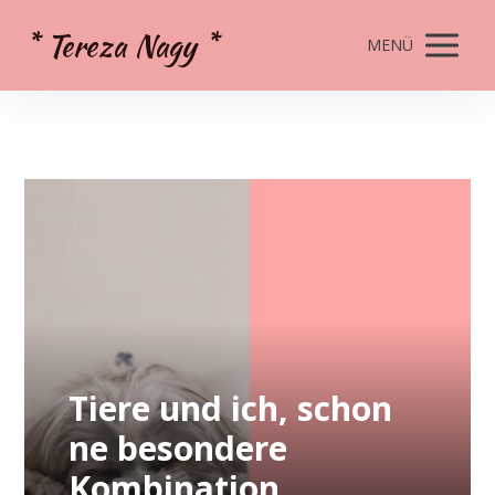
* Tereza Nagy *
MENÜ
Tiere und ich, schon
ne besondere
Kombination